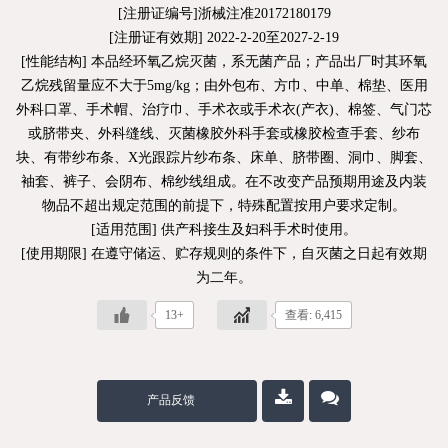
[注册证编号]浙械注准20172180179
[注册证有效期] 2022-2-20至2027-2-19
[性能结构] 本品经环氧乙烷灭菌，系无菌产品；产品出厂时其环氧
乙烷残留量应不大于5mg/kg；由外包布、方巾、中单、棉垫、医用
外科口罩、手术帽、治疗巾、手术衣或手术衣(产衣)、棉签、气门芯
或脐带夹、外科缝线、灭菌橡胶外科手套或橡胶检查手套、纱布
块、有带纱布条、X光跟踪片纱布条、床单、脐带圈、洞巾、脚套、
袖套、裤子、会阴布、棉纱线组成。在不改变产品预期用途及内装
物品不超出规定范围的前提下，特殊配置按用户要求定制。
[适用范围] 供产科接生及妇科手术时使用。
[使用期限] 在遵守储运、贮存规则的条件下，自灭菌之日起有效期
为二年。
13+
查看: 6,415
产品反馈