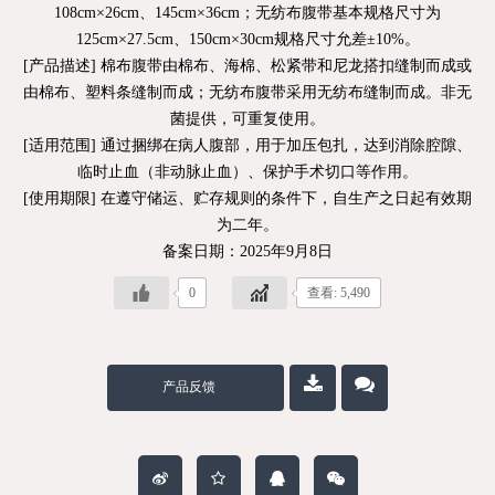
108cm×26cm、145cm×36cm；无纺布腹带基本规格尺寸为
125cm×27.5cm、150cm×30cm规格尺寸允差±10%。
[产品描述] 棉布腹带由棉布、海棉、松紧带和尼龙搭扣缝制而成或
由棉布、塑料条缝制而成；无纺布腹带采用无纺布缝制而成。非无
菌提供，可重复使用。
[适用范围] 通过捆绑在病人腹部，用于加压包扎，达到消除腔隙、
临时止血（非动脉止血）、保护手术切口等作用。
[使用期限] 在遵守储运、贮存规则的条件下，自生产之日起有效期
为二年。
备案日期：2025年9月8日
0
查看: 5,490
产品反馈